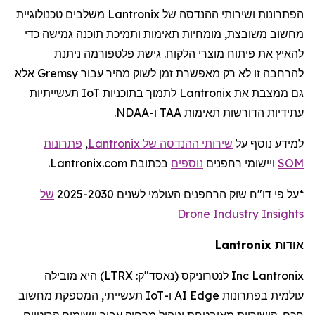
הפתרונות ושירותי ההנדסה של
Lantronix
משלבים טכנולוגיית
מחשוב משובצת, מומחיות תאימות ותמיכת תוכנה גמישה כדי
להאיץ את פיתוח מוצרי הלקוח. גישת פלטפורמה ניתנת
להרחבה זו לא רק מאפשרת זמן לשוק מהיר עבור
Gremsy
אלא
גם ממצבת את
Lantronix
לתמוך בתוכניות
IoT
תעשייתיות
עתידיות הדורשות תאימות TAA ו-NDAA.
למידע נוסף על
שירותי ההנדסה של
Lantronix
,
פתרונות
SOM
ויישומי
רחפנים
נוספים
בכתובת Lantronix.com.
*על פי דו
"
ח שוק
הרחפנים
העולמי לשנים 2025-2030
של
Drone Industry Insights
אודות
Lantronix
Lantronix
Inc
לנטרוניקס
(נאסד"ק:
LTRX
) היא מובילה
עולמית בפתרונות
Edge
AI
ו-
IoT
תעשייתי, המספקת מחשוב
חכם, קישוריות מאובטחת וניהול מרחוק עבור יישומים קריטיים