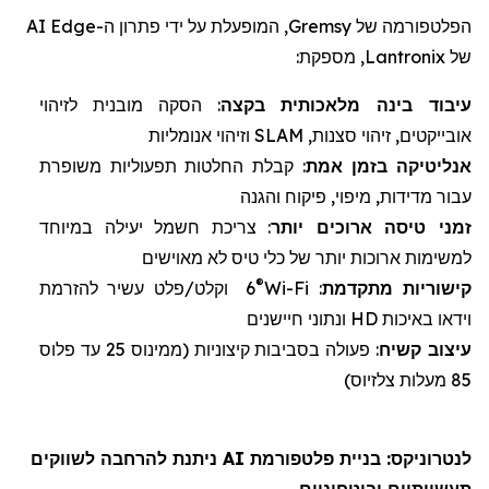
הפלטפורמה של
Gremsy
, המופעלת על ידי פתרון ה-
Edge
AI
של
Lantronix
, מספקת:
עיבוד בינה מלאכותית
ב
קצה
: הסקה מובנית לזיהוי
אובייקטים, זיהוי סצנות,
SLAM
וזיהוי אנומליות
אנליטיקה
בזמן אמת
: קבלת החלטות תפעוליות משופרת
עבור מדידות, מיפוי, פיקוח והגנה
זמני טיסה
ארוכים יותר
: צריכת חשמל יעילה במיוחד
למשימות ארוכות יותר של
כלי טיס לא מאוישים
®
קישוריות מתקדמת
:
Wi-Fi
6
וקלט/פלט עשיר להזרמת
וידאו באיכות
HD
ונתוני חיישנים
עיצוב
קשיח
: פעולה בסביבות קיצוניות (
ממינוס 25 עד פלוס
85 מעלות צלזיוס)
לנטרוניקס
: בניית פלטפורמת AI ניתנת להרחבה לשווקים
תעשייתיים וביטחוניים