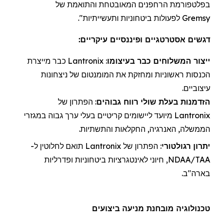
בפלטפורמת
הרחפנים
המאובטחת והתואמת של
Gremsy
לפעולות ביטחוניות ותעשייתיות".
דגשים אסטרטגיים ופיננסיים עיקריים:
ייצור
ה
משלוחי
ם כבר בעיצומו
:
Lantronix
כבר מייצרת
הכנסות ראשוניות ו
מחזקת את
המומנטום של ניצחונות
עיצוביים.
הזדמנות בעלת שולי רווח גבוהים
: הפתרון של
Lantronix
מיועד ליישומים קריטיים בעלי ערך גבוה במגזרי
הממשלה, האנרגיה, החקלאות והתשתיות.
יתרון רגולטורי
: הפתרון של
Lantronix
תואם לחלוטין ל-
NDAA/TAA, חיוני לאינטגרציות ביטחוניות ופדרליות
בארה"ב.
טכנולוגיה מובחנת מניעה ביצועים