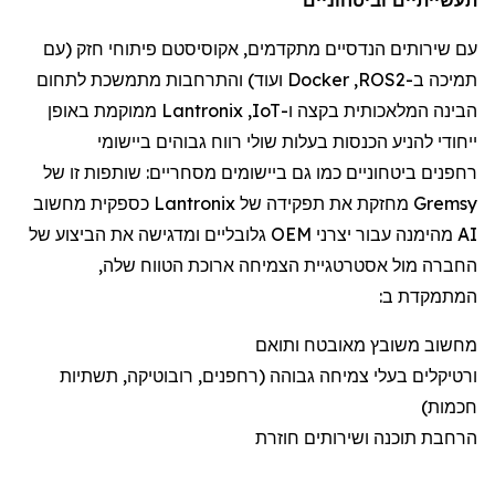
עם שירותי
ם הנדסיים מתקדמים
,
אקוסיסטם
פיתוח
י
חזק (
עם
תמיכה
ב-
ROS2
,
Docker
ועוד) והתרחבות מתמשכת לתחום
הבינה המלאכותית
בקצה
ו-
IoT
,
Lantronix
ממוקמת
באופן
ייחודי להניע הכנסות בעלות שולי רווח גבוהים ביישומי
רחפנים
ביטחוניים
כמו גם
ביישומי
ם
מסחריים:
שותפות זו של
Gremsy
מחזקת את תפקידה של
Lantronix
כספקית מחשוב
AI מהימנה עבור יצרני OEM גלובליים ומדגישה את הביצוע של
החברה מול אסטרטגיית הצמיחה ארוכת הטווח שלה,
המתמקדת ב:
מחשוב משובץ מאובטח ותואם
ורטיקלים
בעלי צמיחה גבוהה (
רחפנים
, רובוטיקה, תשתיות
חכמות)
הרחבת תוכנה ושירותים חוזרת