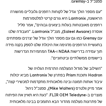
סמנכ"ל
ב-
Gremsy
.
"עם מספר הולך וגדל של לקוחות
רחפנים
גלובליים מהשורה
הראשונה,
Lantronix
היא גורם קריטי לפלטפורמות
רחפנים
מאובטחות בעלות ביצועים גבוהים", אמר סליל
אוסרה
(
Saleel Awsare
)
, מנכ"ל
Lantronix
. "העבודה שלנו
עם
Gremsy
כמו גם עם מספר הולך וגדל של יצרנים ומפתחים
בתעשיית
הרחפנים
מדגימה את היכולת שלנו לספק בקנה מידה
תוך עמידה בדרישות NDAA ו-TAA המחמירות הנדרשות
ביישומים ממשלתיים וביטחוניים".
"השילוב של מודול המצלמה התרמית הגלויה של
Hadron
ותוכנת
Prism
בפתרון של
Lantronix
מביא יכולות
עיבוד אותות תמונה ובינה מלאכותית מתקדמות למכשירי קצה",
אמר מייק
וולטרס
(
Mike Walters
)
, סמנכ"ל ניהול
מוצר
ים
ב-
Teledyne
FLIR OEM. "כעת היא תאיץ את הפיתוח
של פתרונות מצלמה מהדור הבא התומכים בבינה מלאכותית