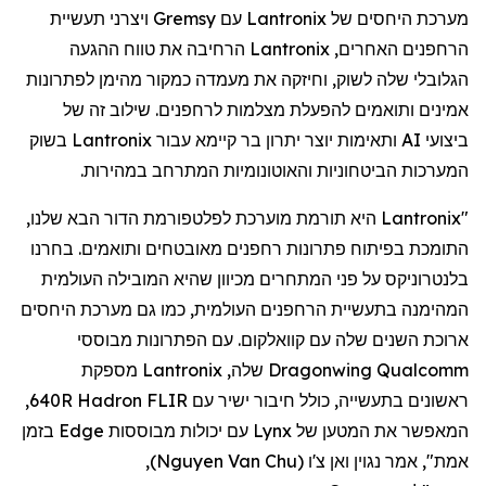
מערכת היחסים של
Lantronix
עם
Gremsy
ויצרני תעשיית
הרחפנים
האחרים,
Lantronix
הרחיבה את טווח ההגעה
הגלובלי שלה לשוק, וחיזקה את מעמדה כמקור מהימן לפתרונות
אמינים ותואמים להפעלת מצלמות
לרחפנים
. שילוב זה של
ביצועי AI ותאימות יוצר יתרון בר קיימא עבור
Lantronix
בשוק
המערכות הביטחוניות והאוטונומיות המתרחב במהירות.
"
Lantronix
היא תורמת מוערכת לפלטפורמת הדור הבא שלנו,
התומכת בפיתוח פתרונות
רחפנים
מאובטחים ותואמים. בחרנו
בלנטרוניקס
על פני המתחרים מכיוון שהיא המובילה העולמית
המהימנה בתעשיית
הרחפנים
העולמית, כמו גם מערכת היחסים
ארוכת השנים שלה עם
קוואלקום
. עם הפתרונות מבוססי
Qualcomm
Dragonwing
שלה,
Lantronix
מספקת
ראשונים בתעשייה, כולל חיבור ישיר עם FLIR
Hadron
640R,
המאפשר את המטען של
Lynx
עם יכולות מבוססות
Edge
בזמן
אמת", אמר
נגוין
ואן
צ'ו
(
Nguyen Van Chu
)
,