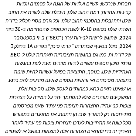
חברות שנרכשו; קשיים ועלויות של הגנה על פטנטים וזכויות
קנייניות אחרות; רמת החוב שלנו, היכולת שלנו לשרת את החוב
שלנו וההגבלות בהסכמי החוב שלנו; וכל גורם נוסף הכלול בדו
"
ח
השנתי שלנו בטופס 10-K לשנת הכספים שהסתיימה ב-30 ביוני
2024, שהוגש לרשות לניירות ערך ("SEC") ב-9 בספטמבר
2024, כולל בסעיף שכותרתו "גורמי סיכון" בפריט 1A בחלק I
של דו
"
ח זה, כמו גם בהגשות הציבוריות האחרות שלנו ל-SEC.
גורמי סיכון נוספים עשויים להיות מזוהים מעת לעת בהגשות
העתידיות שלנו. בנוסף, התוצאות בפועל עשויות להיות שונות
כתוצאה מסיכונים ואי ודאויות נוספים שאיננו מודעים להם כרגע
או שאיננו רואים כרגע כמהותיים לעסק שלנו. מסיבות אלה,
המשקיעים מוזהרים שלא להסתמך יתר על המידה על הצהרות
צופות פני עתיד. ההצהרות הצופות פני עתיד שאנו מפרסמים
מתייחסות רק לתאריך שבו הן ניתנות. אנו מתנערים במפורש
מכל כוונה או התחייבות לעדכן הצהרות צופות פני עתיד לאחר
תאריך זה כדי להתאים הצהרות אלה לתוצאות בפועל או לשינויים