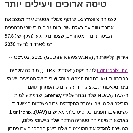
טיסה ארוכים ויעילים יותר
שיתוף פעולה אסטרטגי זה ממצב את Lantronix לצמיחה
ארוכת טווח עם בעלת שולי רווח גבוהים בשווקי הרחפנים
הביטחוניים והמסחריים, שצפויים להגיע להיקף של 57.8
מיליארד דולר עד 2030*
אירווין, קליפורניה, Oct. 03, 2025 (GLOBE NEWSWIRE) --
Inc.
Lantronix
לנטרוניקס
(נאסד"ק:
LTRX
), מובילה עולמית
בפתרונות
IoT
בתחום המחשוב והקישוריות של המניעים יישומי
בינה מלאכותית בקצה,
הודיעה
היום
כי
ה
פתרון תואם
ה
-
NDAA/TAA
שלה
נבחר על ידי
Gremsy
, יצרנית עולמית
מובילה של מייצבי
גימבל
מתקדמים
עבור
מצלמות
המיועדות
לשימוש
ב
רחפנים
וכלי טיס בלתי מאוישים (
UAV
).
Lantronix
,
באמצעות
מינוף ההיסטוריה החזקה שלה ביישומי
צילום
,
ממשיכה
להגדיל
את המומנטום שלה בשוק
הרחפנים
עם פתרון