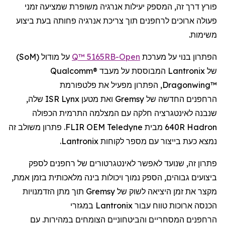
פורץ דרך זה, המספק יעילות אנרגיה משופרת
שמציעה
זמני
פעולה ארוכים
ל
רחפנים
תוך צריכת אנרגיה פחותה בעת
ביצוע
משימות.
הפתרון בנוי על מערכת
Open
-Q™ 5165RB
על מודול (
SoM
)
של
Lantronix
המבוססת על מעבד
Qualcomm®
Dragonwing™
, הפתרון מפעיל את פלטפורמת
הרחפנים
החדשה של
Gremsy
ואת מטען
Lynx
ISR שלה,
שנבנה לאינטגרציה חלקה עם המצלמה התרמית הכפולה
Hadron
640R מבית
Teledyne
FLIR OEM. פתרון משולב זה
נמצא כעת בייצור עם מספר לקוחות
Lantronix
.
פתרון זה, שנועד לאפשר
לאינטגרטורים
של
רחפנים
לספק
ביצועים גבוהים, הספק נמוך ויכולות בינה מלאכותית בזמן אמת,
מקצר את זמן היציאה לשוק של
Gremsy
תוך מתן הזדמנויות
הכנסה ארוכות טווח עבור
Lantronix
במגזרי
הרחפנים
המסחריים והביטחוניים הצומחים במהירות. עם