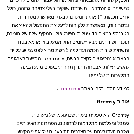
למשימה.
Lantronix
משרתת שווקים בעלי צמיחה גבוהה, כולל
ערים חכמות,
IT
ארגוני ומערכות בלתי מאוישות מסחריות
וביטחוניות, ומאפשרת ללקוחות לייעל את התפעול ולהאיץ את
הטרנספורמציה הדיגיטלית. הפורטפוליו המקיף שלה של חומרה,
תוכנה ושירותים מניע יישומים החל ממעקב וידאו מאובטח
ותשתית שירות חכמה ועד לניהול רשת מחוץ לפס גמיש. על ידי
הבאת אינטליגנציה לקצה הרשת,
Lantronix
מסייעת לארגונים
להשיג יעילות, אבטחה ויתרון תחרותי בעולם מונע הבינה
המלאכותית של ימינו.
למידע נוסף, בקרו באתר
Lantronix
.
אודות
Gremsy
Gremsy
היא ספקית בעלת שם עולמי של מערכות
גימבל
ומצלמות מתקדמות
לרחפנים
. הפתרונות האיכותיים
שלהם נועדו לענות על הצרכים התובעניים של אנשי מקצוע