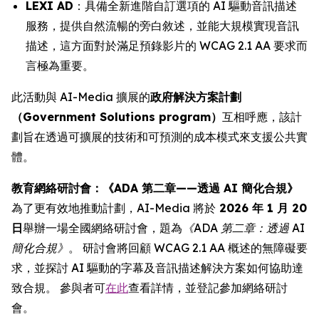
LEXI AD
：具備全新進階自訂選項的 AI 驅動音訊描述
服務，提供自然流暢的旁白敘述，並能大規模實現音訊
描述，這方面對於滿足預錄影片的 WCAG 2.1 AA 要求而
言極為重要。
此活動與 AI-Media 擴展的
政府解決方案計劃
（Government Solutions program）
互相呼應，該計
劃旨在透過可擴展的技術和可預測的成本模式來支援公共實
體。
教育網絡研討會：《ADA 第二章——透過 AI 簡化合規》
為了更有效地推動計劃，AI-Media 將於
2026 年 1 月 20
日
舉辦一場全國網絡研討會，題為
《ADA 第二章：透過 AI
簡化合規》
。 研討會將回顧 WCAG 2.1 AA 概述的無障礙要
求，並探討 AI 驅動的字幕及音訊描述解決方案如何協助達
致合規。 參與者可
在此
查看詳情，並登記參加網絡研討
會。