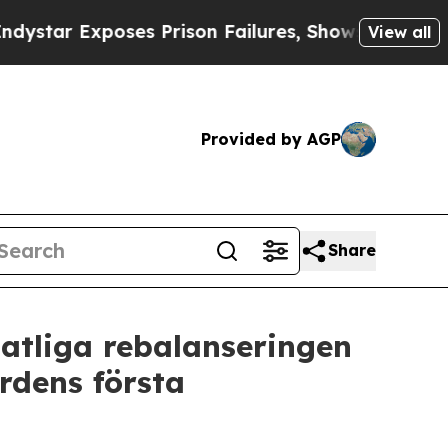
poses Prison Failures, Shows us why Investigati
View all
Provided by AGP
Share
atliga rebalanseringen
rdens första