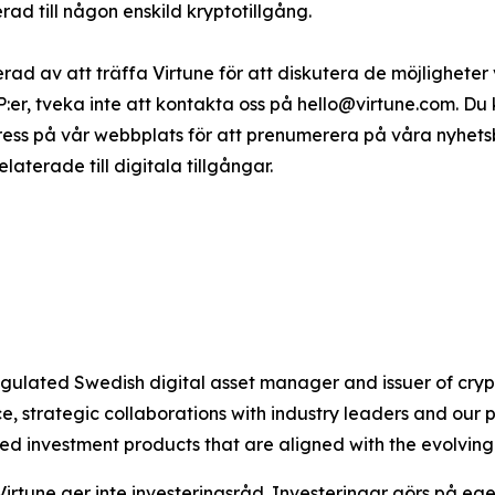
d till någon enskild kryptotillgång.
serad av att träffa Virtune för att diskutera de möjligheter
TP:er, tveka inte att kontakta oss på hello@virtune.com. D
ress på vår webbplats för att prenumerera på våra nyhet
terade till digitala tillgångar.
 regulated Swedish digital asset manager and issuer of c
 strategic collaborations with industry leaders and our 
ted investment products that are aligned with the evolvin
Virtune ger inte investeringsråd. Investeringar görs på ege