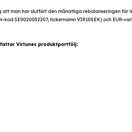
 att man har slutfört den månatliga rebalanseringen för 
N-kod SE0020052207, tickernamn VIR10SEK) och EUR-var
attar Virtunes produktportfölj: