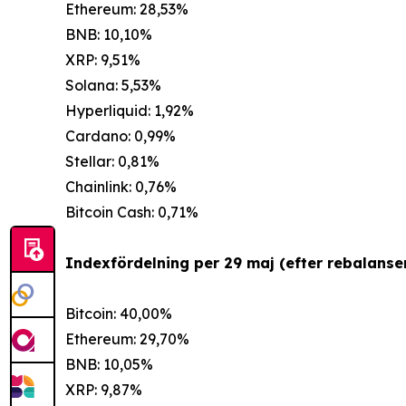
Ethereum: 28,53%
BNB: 10,10%
XRP: 9,51%
Solana: 5,53%
Hyperliquid: 1,92%
Cardano: 0,99%
Stellar: 0,81%
Chainlink: 0,76%
Bitcoin Cash: 0,71%
Indexfördelning per 29 maj (efter rebalanser
Bitcoin: 40,00%
Ethereum: 29,70%
BNB: 10,05%
XRP: 9,87%