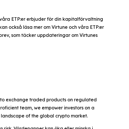
 våra ETP:er erbjuder för din kapitalförvaltning
u kan också läsa mer om Virtune och våra ETP:er
sbrev, som täcker uppdateringar om Virtunes
rypto exchange traded products on regulated
proficient team, we empower investors on a
g landscape of the global crypto market.
n risk. Värdepapper kan öka eller minska i