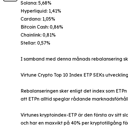
Solana: 5,68%
Hyperliquid: 1,41%
Cardano: 1,05%
Bitcoin Cash: 0,86%
Chainlink: 0,81%
Stellar: 0,57%
I samband med denna månads rebalansering sker 
Virtune Crypto Top 10 Index ETP SEKs utveckling 
Rebalanseringen sker enligt det index som ETPn 
att ETPn alltid speglar rådande marknadsförhålla
Virtunes kryptoindex-ETP är den första av sitt s
och har en maxvikt på 40% per kryptotillgång för