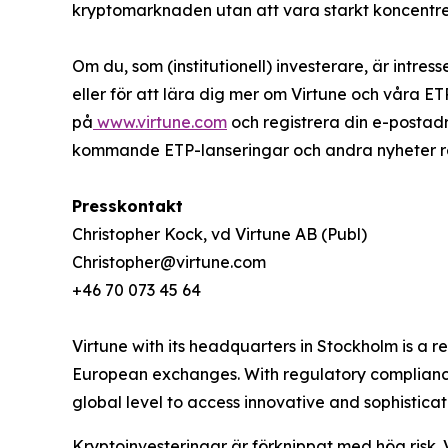
kryptomarknaden utan att vara starkt koncentrera
Om du, som (institutionell) investerare, är intres
eller för att lära dig mer om Virtune och våra E
på
www.virtune.com
och registrera din e-postad
kommande ETP-lanseringar och andra nyheter rela
Presskontakt
Christopher Kock, vd Virtune AB (Publ)
Christopher@virtune.com
+46 70 073 45 64
Virtune with its headquarters in Stockholm is a
European exchanges. With regulatory compliance,
global level to access innovative and sophistica
Kryptoinvesteringar är förknippat med hög risk. 